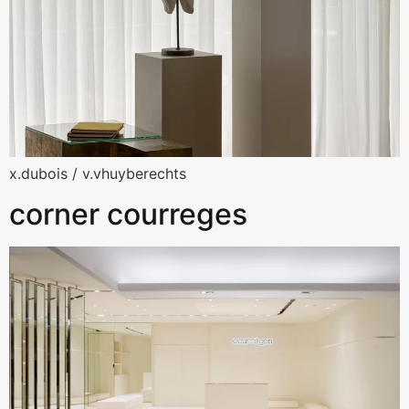
x.dubois / v.vhuyberechts
corner courreges