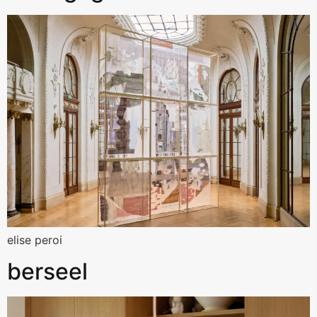
elise peroi
berseel